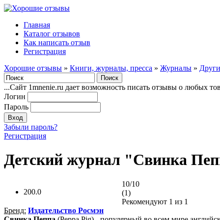
Главная
Каталог отзывов
Как написать отзыв
Регистрация
Хорошие отзывы
»
Книги, журналы, пресса
»
Журналы
»
Други
...Сайт 1mnenie.ru дает возможность писать отзывы о любых то
Логин
Пароль
Забыли пароль?
Регистрация
Детский журнал "Свинка Пепп
10/10
200.0
(1)
Рекомендуют
1
из 1
Бренд:
Издательство Росмэн
Свинка Пеппа
(Рерра Pig) - популярный во всем мире англий