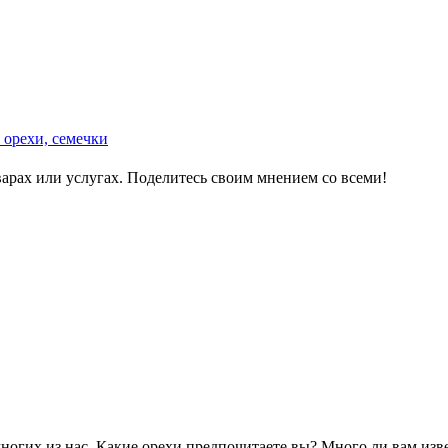
 орехи, семечки
варах или услугах. Поделитесь своим мнением со всеми!
гих из нас. Какие орехи предпочитаете вы? Много ли вам извес