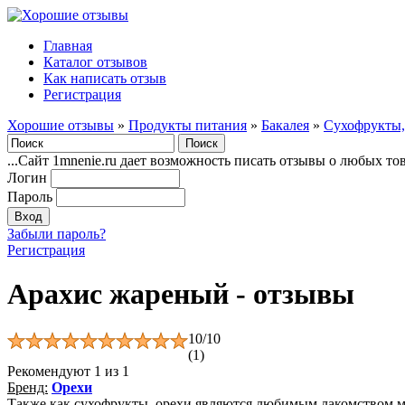
Главная
Каталог отзывов
Как написать отзыв
Регистрация
Хорошие отзывы
»
Продукты питания
»
Бакалея
»
Сухофрукты,
...Сайт 1mnenie.ru дает возможность писать отзывы о любых то
Логин
Пароль
Забыли пароль?
Регистрация
Арахис жареный - отзывы
10/10
(1)
Рекомендуют
1
из 1
Бренд:
Орехи
Также как сухофрукты, орехи являются любимым лакомством мно