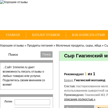
ГЛАВНАЯ
КАТАЛОГ ОТЗЫВОВ
КАК НАПИСАТЬ ОТЗЫВ
Хорошие отзывы
»
Продукты питания
»
Молочные продукты, сыры, яйца
»
С
Сыр Гиагинский м
...Сайт 1mnenie.ru дает
возможность писать отзывы о
1
из 1
Рекомендуют
любых товарах или услугах.
Поделитесь своим мнением со
Бренд:
Гиагинский молзавод
всеми!
Состав:
пастеризованное молок
использованием сыворотной за
Произведено:
Гиагинский МЗ, Р
описание полностью »
Логин