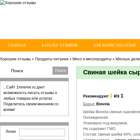
ГЛАВНАЯ
КАТАЛОГ ОТЗЫВОВ
КАК НАПИСАТЬ ОТЗЫВ
Хорошие отзывы
»
Продукты питания
»
Мясо и мясопродукты
»
Мясные дели
Свиная шейка сыр
...Сайт 1mnenie.ru дает
возможность писать отзывы о
1
из 1
Рекомендуют
любых товарах или услугах.
Поделитесь своим мнением со
Бренд:
Biovela
всеми!
Шейка Biovela свиная сыровялен
Охлажденная.
Упаковано под вакуумом.
Не содержит ГМО.
Логин
Состав: свиная шейка 94%, соль