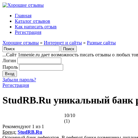
Главная
Каталог отзывов
Как написать отзыв
Регистрация
Хорошие отзывы
»
Интернет и сайты
»
Разные сайты
...Сайт 1mnenie.ru дает возможность писать отзывы о любых то
Логин
Пароль
Забыли пароль?
Регистрация
StudRB.Ru уникальный банк 
10/10
(1)
Рекомендуют
1
из 1
Бренд:
StudRB.Ru
Огромный банк рефератов. В реферат банке размещены дипломн