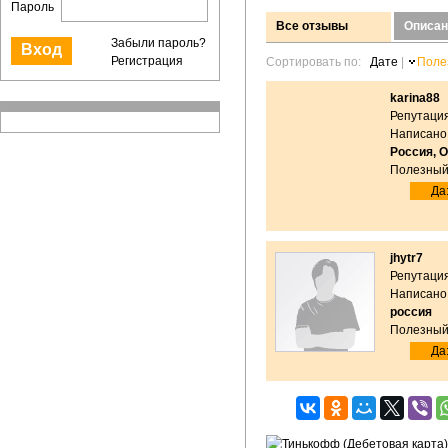
Пароль
Все отзывы
Описан
Забыли пароль?
Регистрация
Сортировать по:
Дате
|
Поле
karina88
Репутация
Написано:
Россия, 
Полезный
Да:
jhytr7
Репутация
Написано:
россия
Полезный
Да: