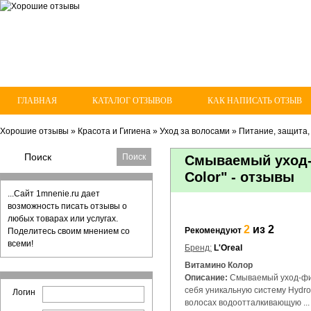
ГЛАВНАЯ
КАТАЛОГ ОТЗЫВОВ
КАК НАПИСАТЬ ОТЗЫВ
Хорошие отзывы
»
Красота и Гигиена
»
Уход за волосами
»
Питание, защита,
Смываемый уход-ф
Color" - отзывы
...Сайт 1mnenie.ru дает
возможность писать отзывы о
любых товарах или услугах.
2
из 2
Рекомендуют
Поделитесь своим мнением со
всеми!
Бренд:
L'Oreal
Витамино Колор
Описание:
Смываемый уход-фи
себя уникальную систему Hydro 
Логин
волосах водоотталкивающую ..