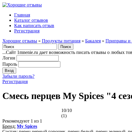
Главная
Каталог отзывов
Как написать отзыв
Регистрация
Хорошие отзывы
»
Продукты питания
»
Бакалея
»
Приправы и 
...Сайт 1mnenie.ru дает возможность писать отзывы о любых то
Логин
Пароль
Забыли пароль?
Регистрация
Смесь перцев My Spices "4 се
10/10
(1)
Рекомендуют
1
из 1
Бренд:
My Spices
Состав: перец черный горошек, перец белый, перец зеленый, п