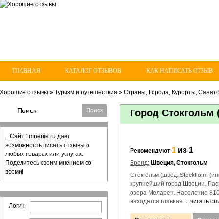
ГЛАВНАЯ
КАТАЛОГ ОТЗЫВОВ
КАК НАПИСАТЬ ОТЗЫВ
Хорошие отзывы
»
Туризм и путешествия
»
Страны, Города, Курорты, Санато
Город Стокгольм 
...Сайт 1mnenie.ru дает
возможность писать отзывы о
1
из 1
Рекомендуют
любых товарах или услугах.
Поделитесь своим мнением со
Бренд:
Швеция, Стокгольм
всеми!
Стокго́льм (швед. Stockholm (инф
крупнейший город Швеции. Рас
озера Меларен. Население 810 
находятся главная ...
читать оп
Логин