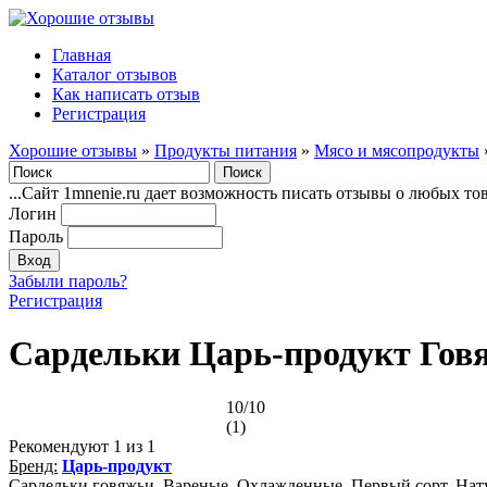
Главная
Каталог отзывов
Как написать отзыв
Регистрация
Хорошие отзывы
»
Продукты питания
»
Мясо и мясопродукты
...Сайт 1mnenie.ru дает возможность писать отзывы о любых то
Логин
Пароль
Забыли пароль?
Регистрация
Сардельки Царь-продукт Говя
10/10
(1)
Рекомендуют
1
из 1
Бренд:
Царь-продукт
Сардельки говяжьи. Вареные. Охлажденные. Первый сорт. Нату