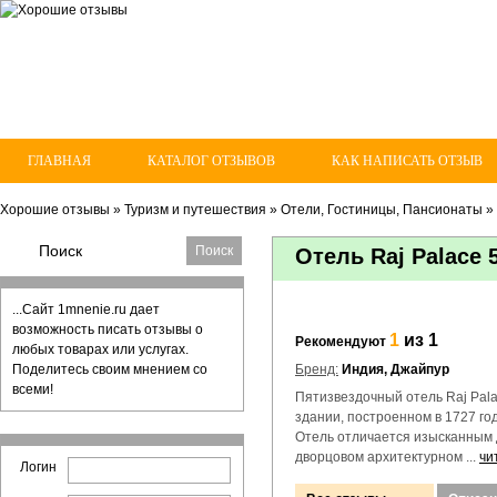
ГЛАВНАЯ
КАТАЛОГ ОТЗЫВОВ
КАК НАПИСАТЬ ОТЗЫВ
Хорошие отзывы
»
Туризм и путешествия
»
Отели, Гостиницы, Пансионаты
»
Отель Raj Palace 
...Сайт 1mnenie.ru дает
возможность писать отзывы о
1
из 1
Рекомендуют
любых товарах или услугах.
Поделитесь своим мнением со
Бренд:
Индия, Джайпур
всеми!
Пятизвездочный отель Raj Pal
здании, построенном в 1727 го
Отель отличается изысканным 
дворцовом архитектурном ...
чи
Логин