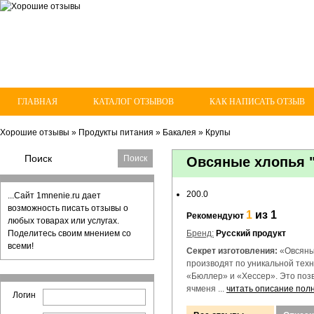
ГЛАВНАЯ
КАТАЛОГ ОТЗЫВОВ
КАК НАПИСАТЬ ОТЗЫВ
Хорошие отзывы
»
Продукты питания
»
Бакалея
»
Крупы
Овсяные хлопья "
200.0
...Сайт 1mnenie.ru дает
возможность писать отзывы о
1
из 1
Рекомендуют
любых товарах или услугах.
Поделитесь своим мнением со
Бренд:
Русский продукт
всеми!
Секрет изготовления:
«Овсяны
производят по уникальной тех
«Бюллер» и «Хессер». Это позв
ячменя ...
читать описание пол
Логин