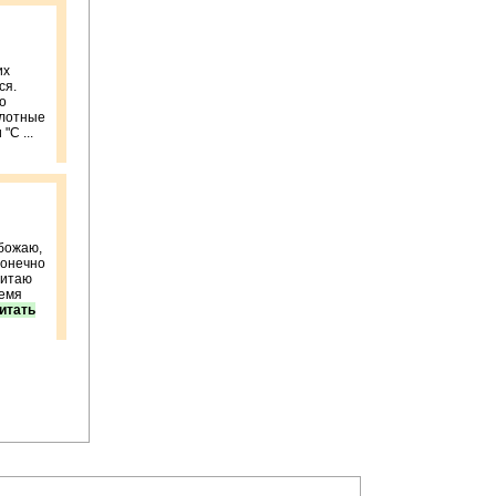
их
ся.
о
плотные
С ...
обожаю,
Конечно
читаю
ремя
итать