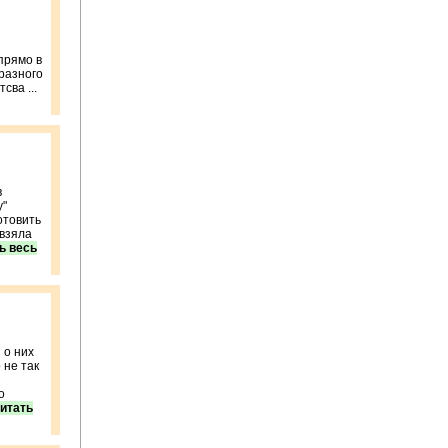
прямо в
разного
сва ...
в
у"
отовить
 взяла
ь весь
 о них
 не так
о
итать