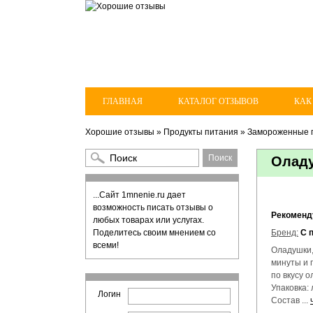
ГЛАВНАЯ
КАТАЛОГ ОТЗЫВОВ
КАК
Хорошие отзывы
»
Продукты питания
»
Замороженные 
Оладу
...Сайт 1mnenie.ru дает
возможность писать отзывы о
Рекомен
любых товарах или услугах.
Поделитесь своим мнением со
Бренд:
С 
всеми!
Оладушки,
минуты и 
по вкусу 
Упаковка: 
Логин
Состав ...