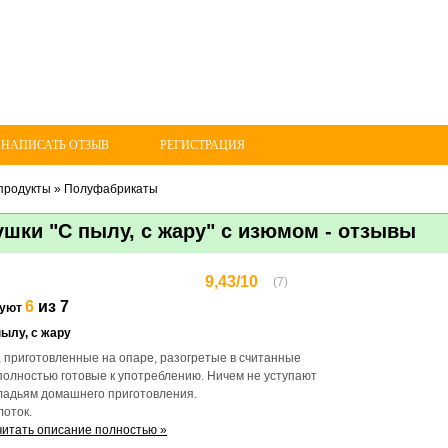
 НАПИСАТЬ ОТЗЫВ
РЕГИСТРАЦИЯ
продукты
»
Полуфабрикаты
шки "С пылу, с жару" с изюмом - отзывы
9,43/10
(7)
6
из 7
дуют
пылу, с жару
 приготовленные на опаре, разогретые в считанные
полностью готовые к употреблению. Ничем не уступают
оладьям домашнего приготовления.
лоток.
читать описание полностью »