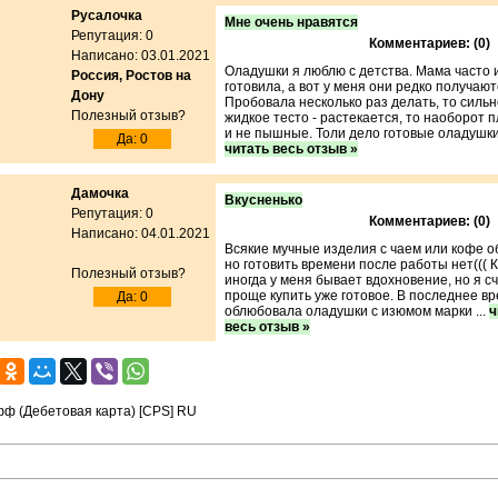
Русалочка
Мне очень нравятся
Репутация: 0
Комментариев: (0)
Написано: 03.01.2021
Оладушки я люблю с детства. Мама часто 
Россия, Ростов на
готовила, а вот у меня они редко получают
Дону
Пробовала несколько раз делать, то сильн
Полезный отзыв?
жидкое тесто - растекается, то наоборот 
и не пышные. Толи дело готовые оладушки "
Да: 0
читать весь отзыв »
Дамочка
Вкусненько
Репутация: 0
Комментариев: (0)
Написано: 04.01.2021
Всякие мучные изделия с чаем или кофе 
но готовить времени после работы нет((( 
Полезный отзыв?
иногда у меня бывает вдохновение, но я с
проще купить уже готовое. В последнее в
Да: 0
облюбовала оладушки с изюмом марки ...
ч
весь отзыв »