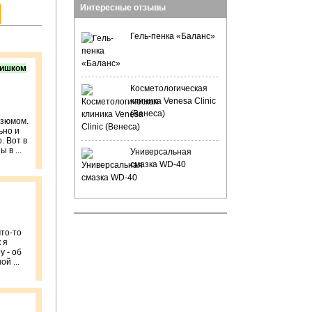
Интересные отзывы
Гель-пенка «Баланс»
лишком
Косметологическая
клиника Venesa Clinic
(Венеса)
изюмом.
ьно и
. Вот в
 в ...
Универсальная
смазка WD-40
что-то
 я
у - об
й ...