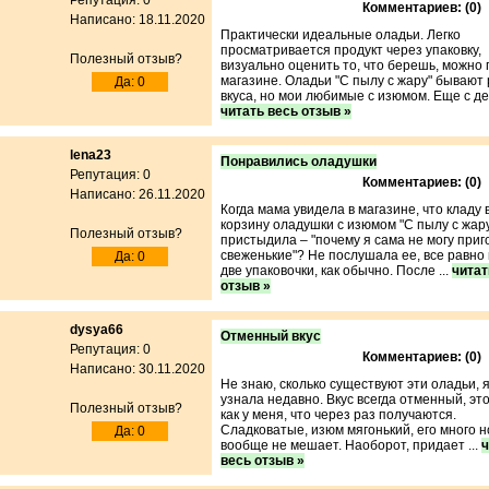
Репутация: 0
Комментариев: (0)
Написано: 18.11.2020
Практически идеальные оладьи. Легко
просматривается продукт через упаковку,
Полезный отзыв?
визуально оценить то, что берешь, можно 
магазине. Оладьи "С пылу с жару" бывают 
Да: 0
вкуса, но мои любимые с изюмом. Еще с дет
читать весь отзыв »
lena23
Понравились оладушки
Репутация: 0
Комментариев: (0)
Написано: 26.11.2020
Когда мама увидела в магазине, что кладу 
корзину оладушки с изюмом "С пылу с жар
Полезный отзыв?
пристыдила – "почему я сама не могу приг
свеженькие"? Не послушала ее, все равно
Да: 0
две упаковочки, как обычно. После ...
читат
отзыв »
dysya66
Отменный вкус
Репутация: 0
Комментариев: (0)
Написано: 30.11.2020
Не знаю, сколько существуют эти оладьи, я
узнала недавно. Вкус всегда отменный, это
Полезный отзыв?
как у меня, что через раз получаются.
Сладковатые, изюм мягонький, его много н
Да: 0
вообще не мешает. Наоборот, придает ...
ч
весь отзыв »