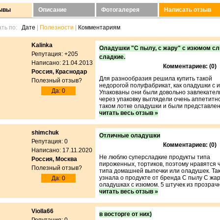
зывы
Описание
Фотогалерея
Написать отзыв
ть по:
Дате
|
Полезности
|
Комментариям
Kalinka
Оладушки "С пылу, с жару" с изюмом с
Репутация: +205
сладкие.
Написано: 21.04.2013
Комментариев: (0)
Россия, Краснодар
Для разнообразия решила купить такой
Полезный отзыв?
недорогой полуфабрикат, как оладушки с 
Да: 0
Упакованы они были довольно завлекател
через упаковку выглядели очень аппетитно
таком лотке оладушки и были представлены
читать весь отзыв »
shimchuk
Отличные оладушки
Репутация: 0
Комментариев: (0)
Написано: 17.11.2020
Не люблю суперсладкие продукты типа
Россия, Москва
пироженных, тортиков, поэтому нравятся 
Полезный отзыв?
типа домашней выпечки или оладушек. Так
узнала о продукте от бренда С пылу С жар
Да: 0
оладушках с изюмом. 5 штучек из прозрачно
читать весь отзыв »
Violla66
в восторге от них)