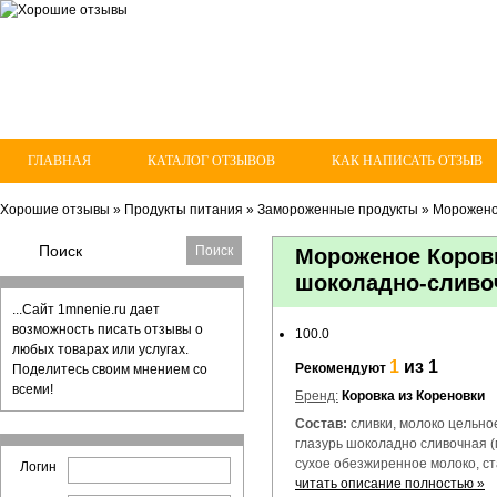
ГЛАВНАЯ
КАТАЛОГ ОТЗЫВОВ
КАК НАПИСАТЬ ОТЗЫВ
Хорошие отзывы
»
Продукты питания
»
Замороженные продукты
»
Морожен
Мороженое Коровк
шоколадно-сливо
...Сайт 1mnenie.ru дает
возможность писать отзывы о
100.0
любых товарах или услугах.
1
из 1
Рекомендуют
Поделитесь своим мнением со
всеми!
Бренд:
Коровка из Кореновки
Состав:
сливки, молоко цельное
глазурь шоколадно сливочная (
сухое обезжиренное молоко, ст
Логин
читать описание полностью »