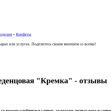
изделия
»
Конфеты
варах или услугах. Поделитесь своим мнением со всеми!
денцовая "Кремка" - отзывы
со вкусом клубники и сливок, со вкусом лесных ягод и сливо