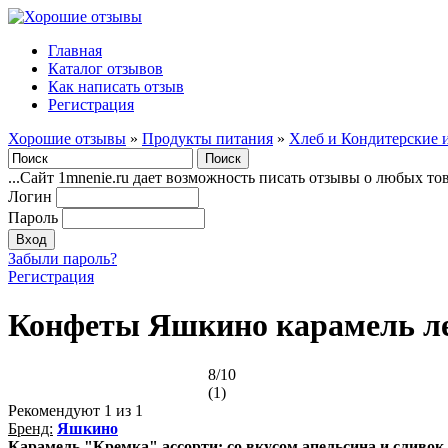
Главная
Каталог отзывов
Как написать отзыв
Регистрация
Хорошие отзывы
»
Продукты питания
»
Хлеб и Кондитерские 
...Сайт 1mnenie.ru дает возможность писать отзывы о любых то
Логин
Пароль
Забыли пароль?
Регистрация
Конфеты Яшкино карамель ле
8/10
(1)
Рекомендуют
1
из 1
Бренд:
Яшкино
Карамель "Кремка" ассорти: со вкусом апельсина и сливок, 