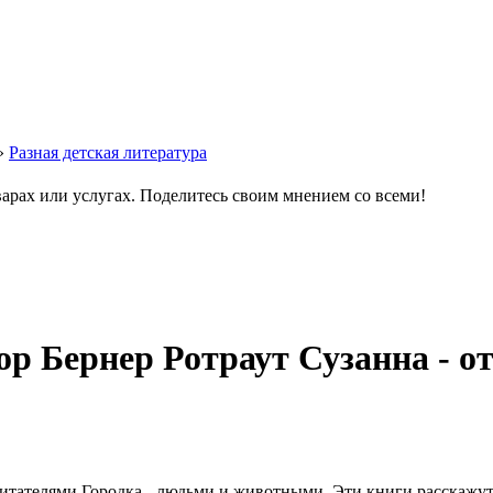
»
Разная детская литература
варах или услугах. Поделитесь своим мнением со всеми!
ор Бернер Ротраут Сузанна - 
битателями Городка - людьми и животными. Эти книги расскажу