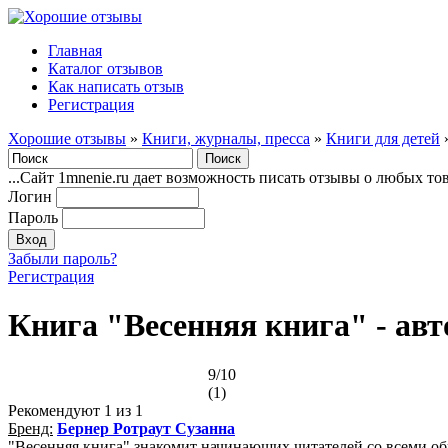
Главная
Каталог отзывов
Как написать отзыв
Регистрация
Хорошие отзывы
»
Книги, журналы, пресса
»
Книги для детей
...Сайт 1mnenie.ru дает возможность писать отзывы о любых то
Логин
Пароль
Забыли пароль?
Регистрация
Книга "Весенняя книга" - авт
9/10
(1)
Рекомендуют
1
из 1
Бренд:
Бернер Ротраут Сузанна
"Весенняя книга" знакомит начинающих читателей со всеми о