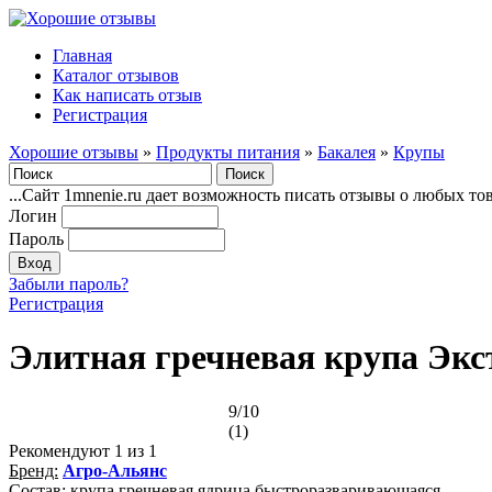
Главная
Каталог отзывов
Как написать отзыв
Регистрация
Хорошие отзывы
»
Продукты питания
»
Бакалея
»
Крупы
...Сайт 1mnenie.ru дает возможность писать отзывы о любых то
Логин
Пароль
Забыли пароль?
Регистрация
Элитная гречневая крупа Экст
9/10
(1)
Рекомендуют
1
из 1
Бренд:
Агро-Альянс
Состав: крупа гречневая ядрица быстроразваривающаяся.