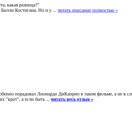
та, какая разница?"
илли Костигана. Но и у ...
читать описание полностью »
обенно порадовал Лионардо ДиКаприо в таком фильме, а не в сл
х "крот", а если быть ...
читать весь отзыв »