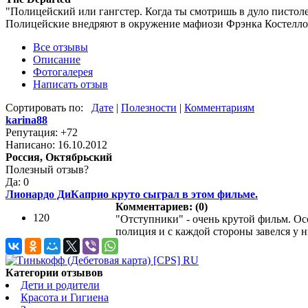
"Полицейский или гангстер. Когда ты смотришь в дуло пистоле
Полицейские внедряют в окружение мафиози Фрэнка Костелло Б
Все отзывы
Описание
Фотогалерея
Написать отзыв
Сортировать по:
Дате
|
Полезности
|
Комментариям
karina88
Репутация: +72
Написано: 16.10.2012
Россия, Октябрьский
Полезный отзыв?
Да: 0
Лионардо ДиКаприо круто сыграл в этом фильме.
Комментариев: (0)
120
"Отступники" - очень крутой фильм. Ос
полиция и с каждой стороны завелся у ни
Категории отзывов
Дети и родители
Красота и Гигиена