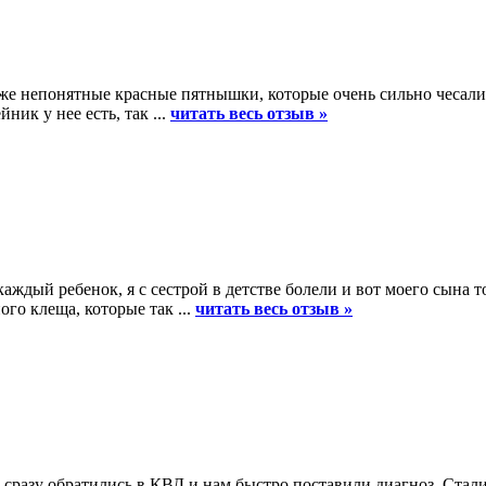
оже непонятные красные пятнышки, которые очень сильно чесались
ик у нее есть, так ...
читать весь отзыв »
аждый ребенок, я с сестрой в детстве болели и вот моего сына т
го клеща, которые так ...
читать весь отзыв »
 сразу обратились в КВД и нам быстро поставили диагноз. Стали