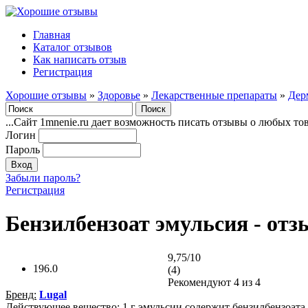
Главная
Каталог отзывов
Как написать отзыв
Регистрация
Хорошие отзывы
»
Здоровье
»
Лекарственные препараты
»
Дер
...Сайт 1mnenie.ru дает возможность писать отзывы о любых то
Логин
Пароль
Забыли пароль?
Регистрация
Бензилбензоат эмульсия - от
9,75/10
196.0
(4)
Рекомендуют
4
из 4
Бренд:
Lugal
Действующее вещество: 1 г эмульсии содержит бензилбензоата 0