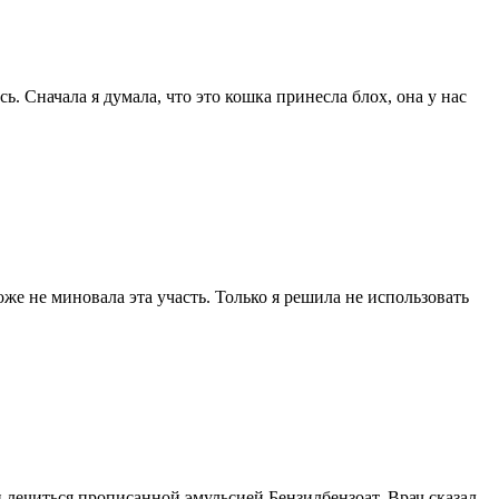
. Сначала я думала, что это кошка принесла блох, она у нас
оже не миновала эта участь. Только я решила не использовать
 лечиться прописанной эмульсией Бензилбензоат. Врач сказал,