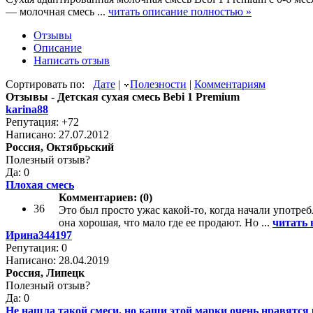
— молочная смесь ...
читать описание полностью »
Отзывы
Описание
Написать отзыв
Сортировать по:
Дате
|
Полезности
|
Комментариям
Отзывы - Детская сухая смесь Bebi 1 Premium
karina88
Репутация: +72
Написано: 27.07.2012
Россия, Октябрьский
Полезный отзыв?
Да: 0
Плохая смесь
Комментариев: (0)
36
Это был просто ужас какой-то, когда начали употреб
она хорошая, что мало где ее продают. Но ...
читать 
Ирина344197
Репутация: 0
Написано: 28.04.2019
Россия, Липецк
Полезный отзыв?
Да: 0
Не нашла такой смеси, но каши этой марки очень нравятся 