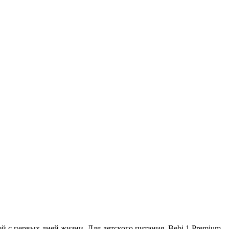
й с первых дней жизни. Для детского питания. Bebi 1 Premium