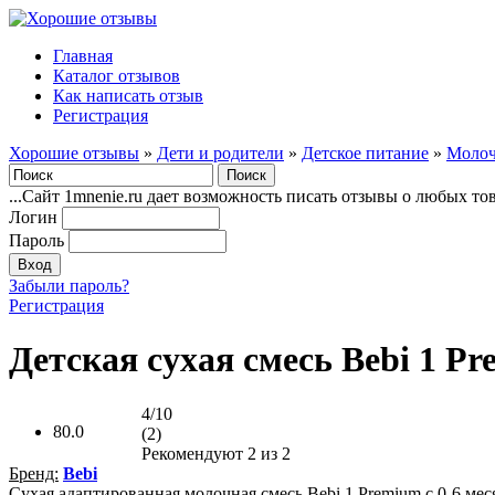
Главная
Каталог отзывов
Как написать отзыв
Регистрация
Хорошие отзывы
»
Дети и родители
»
Детское питание
»
Молоч
...Сайт 1mnenie.ru дает возможность писать отзывы о любых то
Логин
Пароль
Забыли пароль?
Регистрация
Детская сухая смесь Bebi 1 P
4/10
80.0
(2)
Рекомендуют
2
из 2
Бренд:
Bebi
Сухая адаптированная молочная смесь Bebi 1 Premium с 0-6 мес