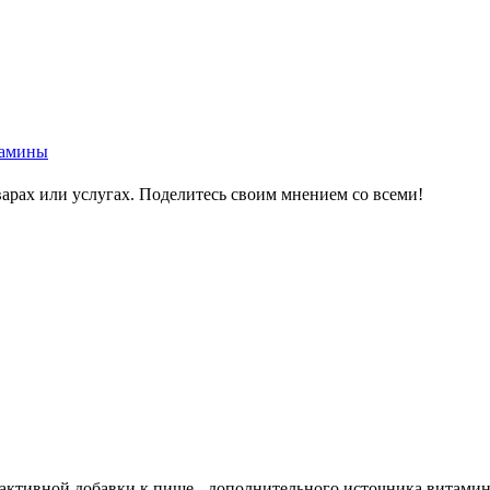
амины
варах или услугах. Поделитесь своим мнением со всеми!
тивной добавки к пище - дополнительного источника витамина