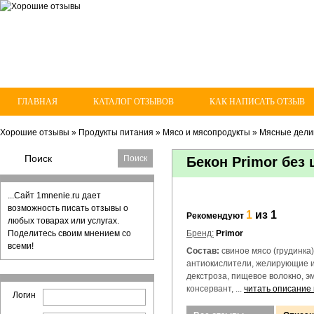
ГЛАВНАЯ
КАТАЛОГ ОТЗЫВОВ
КАК НАПИСАТЬ ОТЗЫВ
Хорошие отзывы
»
Продукты питания
»
Мясо и мясопродукты
»
Мясные дели
Бекон Primor без
...Сайт 1mnenie.ru дает
возможность писать отзывы о
1
из 1
Рекомендуют
любых товарах или услугах.
Поделитесь своим мнением со
Бренд:
Primor
всеми!
Состав:
свиное мясо (грудинка),
антиокислители, желирующие и
декстроза, пищевое волокно, э
консервант, ...
читать описание
Логин