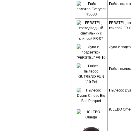
Робот-полот
FERSTEL, св
клипсой FR-
Лупа с подс
Робот-пылес
Пылесос Dyso
iCLEBO Ome