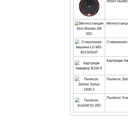
Робот-пылесо
Метеостанци
Стиральная
Картридж Ак
Пылесос Zelm
Пылесос Scar