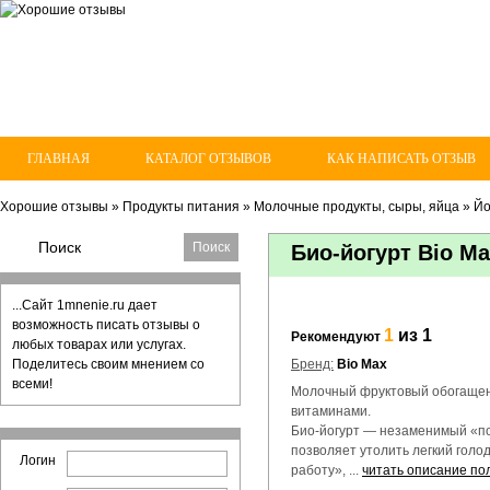
ГЛАВНАЯ
КАТАЛОГ ОТЗЫВОВ
КАК НАПИСАТЬ ОТЗЫВ
Хорошие отзывы
»
Продукты питания
»
Молочные продукты, сыры, яйца
»
Йо
Био-йогурт Bio M
...Сайт 1mnenie.ru дает
возможность писать отзывы о
1
из 1
Рекомендуют
любых товарах или услугах.
Поделитесь своим мнением со
Бренд:
Bio Max
всеми!
Молочный фруктовый обогащен
витаминами.
Био-йогурт — незаменимый «по
позволяет утолить легкий голо
Логин
работу», ...
читать описание по