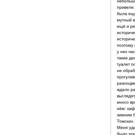
небольша
привели.
была ещё
мутный в
ещё и ре
историче
историче
поэтому 
у них ча
такие де
туалет п
не обраб
прогулив
разноцве
ждало ра
выглядят
много вр
нём: каф
зимним б
Томских.
Меня уди
было эта