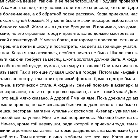
я сумочка вещей, так они и её перепотрошили! Подушки проверял
 А самое главное, что у поляков они только спросили, кто они! Доро
 более-менее, а об обратной позже расскажу. Когда приехали, на
окзал с кучей бомжей. Я у меня были мысли поскорее выбраться от
бенок со мной. Жили мы в центре Вроцлава. Я понимаю, что дома,
ские, но это огромный город и правительство должно смотреть за
ской архитектурой. У моего брата, к которому я приехала, есть доч
я решила пойти в школу и посмотреть, как дети за границей учатся
стная. Когда я там оказалась, особого ничего не было. Школа как шк
ньги как они требуют за месяц, школа золотая должна быть. А когда
о собственной нужде, думала, что умру от запаха! Они там ничего 
атывают! Так и это ещё лучшая школа в городе. Потом мы каждый 
ались по центру, там стоит красивый фонтан. Дома в центре были
тные, в готическом стиле. А когда мы семьей поехали в аквапарк, 
зочарование, только в центре все красиво, а там - тихий ужас! Дом
, это ещё мягко сказано. А дороги! Яма на яме. Пока доехали до ак
емени прошло, но сам аквапарк был очень даже ничего, там было 
ешка, ресторан, магазин купальных костюмов. Аквапарк удивил ме
ассейном на улице. Мне там всё понравилось. Мы ещё были на ос
 Ничего, кроме той церквушки, ради которой и приехали туда, там 
вили огромные магазины, которые разделялись на маленькие бути
жей пять. Там и аптеки, и кино, в общем, все, все, все. Когда нам 