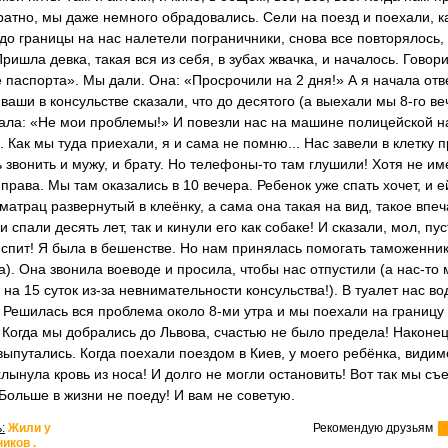
ратно, мы даже немного обрадовались. Сели на поезд и поехали, к
до границы на нас налетели пограничники, снова все повторялось,
Пришла девка, такая вся из себя, в зубах жвачка, и началось. Говори
 паспорта». Мы дали. Она: «Просрочили на 2 дня!» А я начала отв
ваши в консульстве сказали, что до десятого (а выехали мы 8-го ве
ала: «Не мои проблемы!» И повезли нас на машине полицейской н
 Как мы туда приехали, я и сама не помню... Нас завели в клетку 
 звонить и мужу, и брату. Но телефоны-то там глушили! Хотя не им
 права. Мы там оказались в 10 вечера. Ребенок уже спать хочет, и е
 матрац развернутый в клеёнку, а сама она такая на вид, такое впе
 спали десять лет, так и кинули его как собаке! И сказали, мол, пус
спит! Я была в бешенстве. Но нам принялась помогать таможенни
). Она звонила воеводе и просила, чтобы нас отпустили (а нас-то 
 на 15 суток из-за невнимательности консульства!). В туалет нас в
 Решилась вся проблема около 8-ми утра и мы поехали на границу 
 Когда мы добрались до Львова, счастью не было предела! Наконе
 выпутались. Когда поехали поездом в Киев, у моего ребёнка, видим
хлынула кровь из носа! И долго не могли остановить! Вот так мы съ
Больше в жизни не поеду! И вам не советую.
:
Жили у
Рекомендую друзьям
иков .