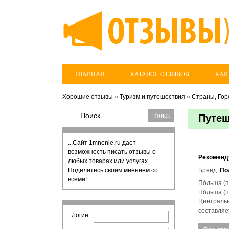
ГЛАВНАЯ
КАТАЛОГ ОТЗЫВОВ
КАК
Хорошие отзывы
»
Туризм и путешествия
»
Страны, Гор
Путеш
...Сайт 1mnenie.ru дает
возможность писать отзывы о
Рекомен
любых товарах или услугах.
Поделитесь своим мнением со
Бренд:
По
всеми!
По́льша (
По́льша (п
Центральн
составляет
Логин