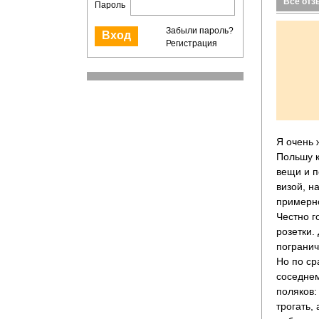
Все от
Пароль
Забыли пароль?
Регистрация
Я очень 
Польшу к
вещи и п
визой, н
примерно
Честно г
розетки.
погранич
Но по ср
соседнем
поляков:
трогать,