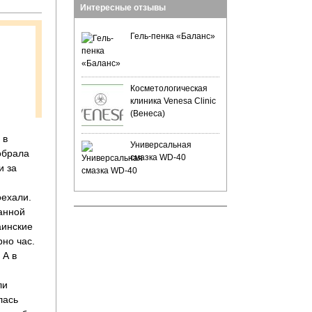
Интересные отзывы
Гель-пенка «Баланс»
Косметологическая
клиника Venesa Clinic
(Венеса)
 в
Универсальная
обрала
смазка WD-40
и за
оехали.
щанной
аинские
но час.
 А в
ли
лась