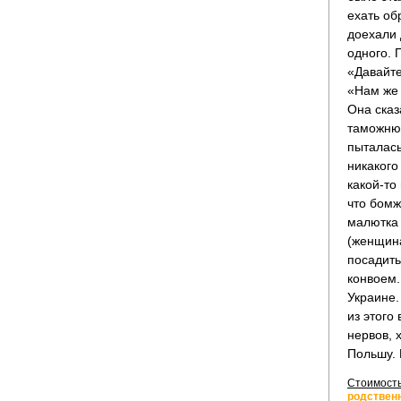
ехать об
доехали 
одного. 
«Давайте
«Нам же 
Она сказ
таможню.
пыталась
никакого
какой-то
что бомжи
малютка 
(женщина
посадить
конвоем.
Украине.
из этого
нервов, 
Польшу. 
Стоимость
родственн