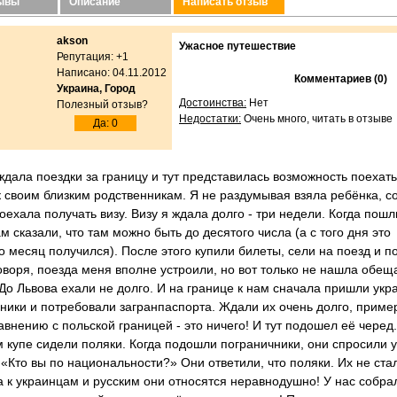
зывы
Описание
Написать отзыв
akson
Ужасное путешествие
Репутация: +1
Написано: 04.11.2012
Комментариев (0)
Украина, Город
Достоинства:
Нет
Полезный отзыв?
Недостатки:
Очень много, читать в отзыве
Да: 0
ждала поездки за границу и тут представилась возможность поехать
 своим близким родственникам. Я не раздумывая взяла ребёнка, с
оехала получать визу. Визу я ждала долго - три недели. Когда пошл
ам сказали, что там можно быть до десятого числа (а с того дня это
 месяц получился). После этого купили билеты, сели на поезд и п
оворя, поезда меня вполне устроили, но вот только не нашла обе
 До Львова ехали не долго. И на границе к нам сначала пришли укр
ники и потребовали загранпаспорта. Ждали их очень долго, пример
авнению с польской границей - это ничего! И тут подошел её черед.
 купе сидели поляки. Когда подошли пограничники, они спросили у
 «Кто вы по национальности?» Они ответили, что поляки. Их не ста
 а к украинцам и русским они относятся неравнодушно! У нас собра