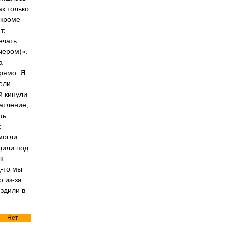
ак только
 кроме
т:
ечать:
чером)».
а
прямо. Я
ели
й кинули
чатление,
ть
к
могли
одили под
к
ц-то мы
о из-за
ездили в
Нет