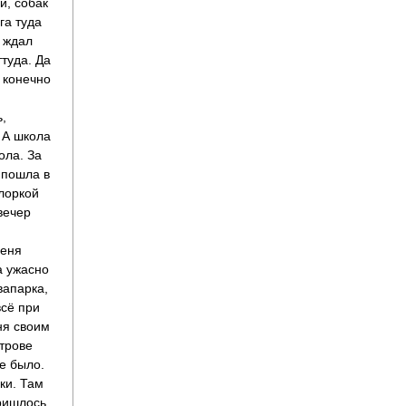
и, собак
га туда
с ждал
туда. Да
 конечно
ь,
. А школа
ола. За
 пошла в
хлоркой
вечер
меня
а ужасно
вапарка,
всё при
ня своим
трове
не было.
ки. Там
пришлось