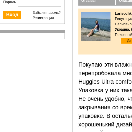
Отзывы
Описан
Пароль
Забыли пароль?
Larisochk
Регистрация
Репутация
Написано:
Украина, 
Полезный
Да:
Покупаю эти влажн
перепробовала мно
Huggies Ultra comfor
Упаковка у них така
Не очень удобно, ч
закрывания со вре
упаковке. В остал
хорошенький дизай