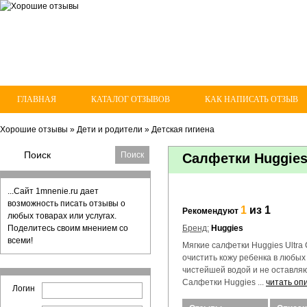
ГЛАВНАЯ
КАТАЛОГ ОТЗЫВОВ
КАК НАПИСАТЬ ОТЗЫВ
Хорошие отзывы
»
Дети и родители
»
Детская гигиена
Салфетки Huggies
...Сайт 1mnenie.ru дает
возможность писать отзывы о
1
из 1
Рекомендуют
любых товарах или услугах.
Поделитесь своим мнением со
Бренд:
Huggies
всеми!
Мягкие салфетки Huggies Ultra 
очистить кожу ребенка в любы
чистейшей водой и не оставля
Салфетки Huggies ...
читать оп
Логин