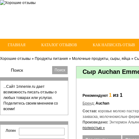
ГЛАВНАЯ
КАТАЛОГ ОТЗЫВОВ
КАК НАПИСАТЬ ОТЗЫВ
Хорошие отзывы
»
Продукты питания
»
Молочные продукты, сыры, яйца
»
С
Сыр Auchan Emmen
...Сайт 1mnenie.ru дает
возможность писать отзывы о
1
из 1
Рекомендуют
любых товарах или услугах.
Поделитесь своим мнением со
Бренд:
Auchan
всеми!
Состав:
коровье молоко пастер
закваска, молочнокислые фер
Произведено:
Энтермон Альянс
полностью »
Логин