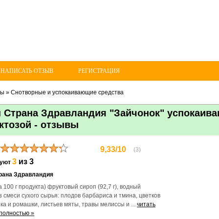
 НАПИСАТЬ ОТЗЫВ
РЕГИСТРАЦИЯ
ты
»
Снотворные и успокаивающие средства
 Страна Здравландия "Зайчонок" успокаив
ктозой - отзывы
9,33/10
(3)
3
из 3
дуют
рана Здравландия
а 100 г продукта) фруктовый сироп (92,7 г), водный
з смеси сухого сырья: плодов барбариса и тмина, цветков
а и ромашки, листьев мяты, травы мелиссы и ...
читать
полностью »