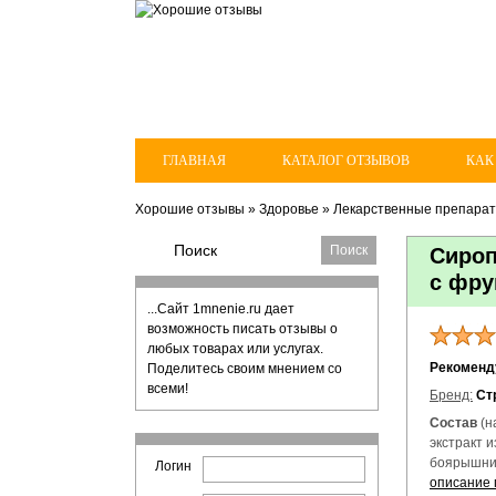
ГЛАВНАЯ
КАТАЛОГ ОТЗЫВОВ
КАК
Хорошие отзывы
»
Здоровье
»
Лекарственные препара
Сироп
с фру
...Сайт 1mnenie.ru дает
возможность писать отзывы о
любых товарах или услугах.
Рекомен
Поделитесь своим мнением со
всеми!
Бренд:
Ст
Состав
(н
экстракт и
боярышник
Логин
описание 