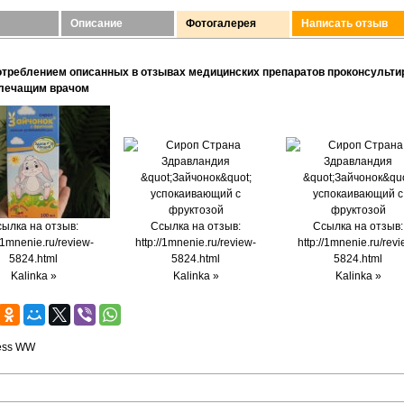
Описание
Фотогалерея
Написать отзыв
отреблением описанных в отзывах медицинских препаратов проконсульти
 лечащим врачом
ылка на отзыв:
Ссылка на отзыв:
Ссылка на отзыв:
//1mnenie.ru/review-
http://1mnenie.ru/review-
http://1mnenie.ru/revi
5824.html
5824.html
5824.html
Kalinka »
Kalinka »
Kalinka »