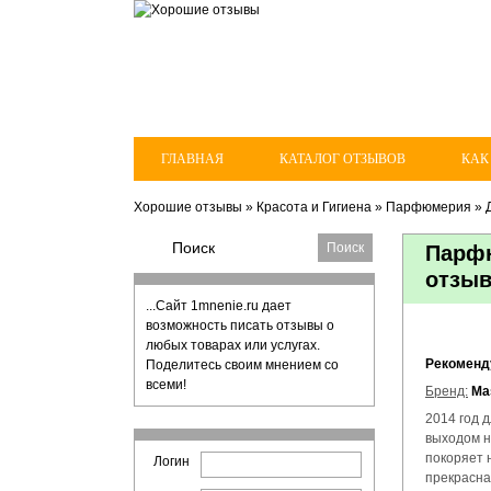
ГЛАВНАЯ
КАТАЛОГ ОТЗЫВОВ
КАК
Хорошие отзывы
»
Красота и Гигиена
»
Парфюмерия
»
Парфю
отзы
...Сайт 1mnenie.ru дает
возможность писать отзывы о
любых товарах или услугах.
Рекомен
Поделитесь своим мнением со
всеми!
Бренд:
Ma
2014 год 
выходом н
покоряет 
Логин
прекрасная