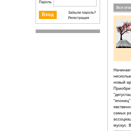
Пароль
Все от
Забыли пароль?
Регистрация
Начинает
нескольк
новый ар
Приобрет
"дегуста
"японец"
явственн
самых ра
ассоциац
мускус. 