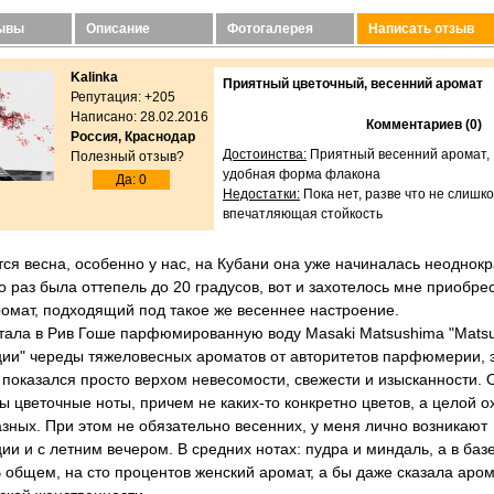
зывы
Описание
Фотогалерея
Написать отзыв
Kalinka
Приятный цветочный, весенний аромат
Репутация: +205
Написано: 28.02.2016
Комментариев (0)
Россия, Краснодар
Достоинства:
Приятный весенний аромат,
Полезный отзыв?
удобная форма флакона
Да: 0
Недостатки:
Пока нет, разве что не слишк
впечатляющая стойкость
ся весна, особенно у нас, на Кубани она уже начиналась неоднокра
о раз была оттепель до 20 градусов, вот и захотелось мне приобре
омат, подходящий под такое же весеннее настроение.
ала в Рив Гоше парфюмированную воду Masaki Matsushima "Matsu
ции" череды тяжеловесных ароматов от авторитетов парфюмерии, 
 показался просто верхом невесомости, свежести и изысканности. 
ы цветочные ноты, причем не каких-то конкретно цветов, а целой о
зных. При этом не обязательно весенних, у меня лично возникают
ии и с летним вечером. В средних нотах: пудра и миндаль, а в базе
В общем, на сто процентов женский аромат, а бы даже сказала аро