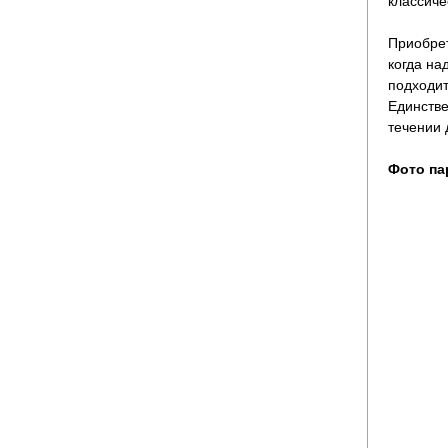
классиче
Приобрет
когда на
подходит
Единстве
течении 
Фото па