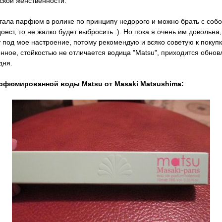
ской женственности.
ала парфюм в ролике по принципу недорого и можно брать с собо
доест, то не жалко будет выбросить :). Но пока я очень им довольна,
 под мое настроение, потому рекомендую и всяко советую к покупк
нное, стойкостью не отличается водица "Matsu", приходится обнов
дня.
рфюмированной воды Matsu от Masaki Matsushima: