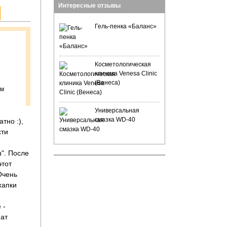
Интересные отзывы
Гель-пенка «Баланс»
Косметологическая
клиника Venesa Clinic
(Венеса)
ом
Универсальная
смазка WD-40
тно :),
сти
". После
этот
Очень
хапки
 -
мат