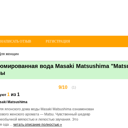
 НАПИСАТЬ ОТЗЫВ
РЕГИСТРАЦИЯ
Для женщин
мированная вода Masaki Matsushima "Matsu
вы
9/10
(1)
1
из 1
дуют
saki Matsushima
для японского дома моды Masaki Matsushima ознаменован
ового женского аромата — Matsu. Чувственный шедевр
необычной мягкостью и легкостью звучания. Это
 ода ...
читать описание полностью »