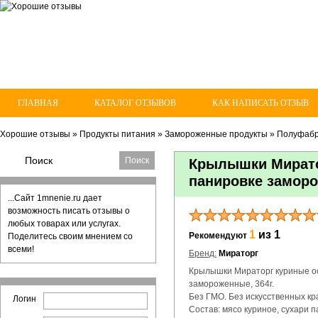
ГЛАВНАЯ
КАТАЛОГ ОТЗЫВОВ
КАК НАПИСАТЬ ОТЗЫВ
Хорошие отзывы
»
Продукты питания
»
Замороженные продукты
»
Полуфабр
Крылышки Мирато
панировке замор
...Сайт 1mnenie.ru дает
возможность писать отзывы о
любых товарах или услугах.
1
из 1
Рекомендуют
Поделитесь своим мнением со
всеми!
Бренд:
Мираторг
Крылышки Мираторг куриные о
замороженные, 364г.
Без ГМО. Без искусственных кр
Логин
Состав: мясо куриное, сухари 